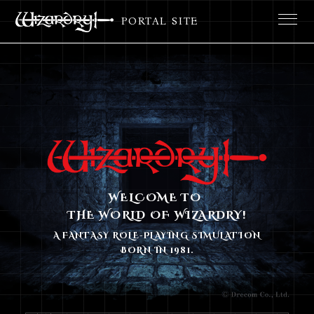
PORTAL SITE
WELCOME TO
THE WORLD OF WIZARDRY!
A FANTASY ROLE-PLAYING SIMULATION
BORN IN 1981.