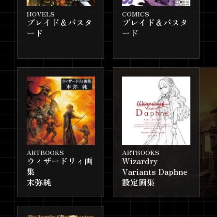
TGSでの物販ラインナップ第１弾
2025.9.12
NOVELS
COMICS
を公開！新商品＆購入者特典も発
ブレイド＆バスタ
ブレイド＆バスタ
表
ード
ード
『ウィザードリィ画集 末弥純』10
2025.9.9
月31日発売決定！
TGS2025への出展が決定いたしま
2025.9.9
した！
『Wizardry ウィザードリィ
2025.9.1
SPECIAL BOOK』9月20日発売
決定！
コミックス『ブレイド&バスター
ARTBOOKS
ARTBOOKS
2025.8.22
ウィザードリィ画
Wizardry
ド7』予約受付中！
集
Variants Daphne
末弥純
設定画集
『Wizardry Variants Daphne』
2025.8.7
200万ダウンロード突破記念特別
キャンペーン【後半】開始