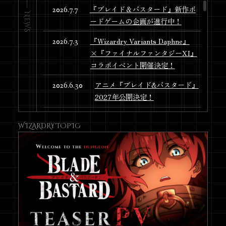
『ブレイド＆バスタード』新作ボ
2026.7.7
NEWS
ードゲームの企画が進行中！
『Wizardry Variants Daphne』
2026.7.3
×『ファイナルファンタジーXI』
コラボイベント開催決定！
アニメ『ブレイド&バスタード』
2026.6.30
2027年公開決定！
ロバート・ウッドヘッド氏による
2026.6.30
WIZARDRY TOPIC
アニメ『ブレイド＆バスタード』
へのコメントを公開！
Anime Expo 2026 にアニメ『ブ
2026.6.30
レイド＆バスタード』が出展！
イラストレーター・末弥 純氏の手
2026.6.11
がける、45周年記念メインビジュ
アルが解禁！