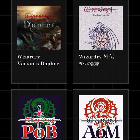
コードが封入
『Wizardry Variants Daphne』
2025.12.26
韓国語サービスを開始
『Wizardry Variants Daphne 設
2025.12.25
定画集』発売！
『Wizardry Variants Daphne ～
2025.12.19
Wizardry
Wizardry 外伝
名もなき最後の冒険～』第1巻 2
Variants Daphne
五つの試練
月20日発売決定！初回出荷分に
はゲームで使えるアイテムコー
ドが封入
『ブレイド&バスタード』と
2025.11.17
「MASS FOR THE DEAD
OVERLORD」のコラボが決定！
『ウィザードリィ画集 末弥純』
2025.10.31
発売！