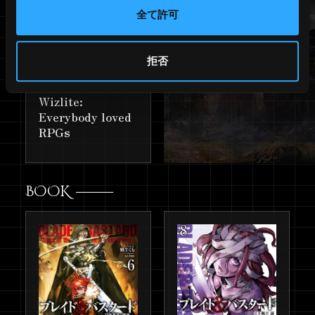
TGS2025 物販ラインナップ一覧
2025.9.19
全て許可
を公開！
『ブレイド&バスタード』と『魔
2025.9.15
拒否
界戦記ディスガイア』のコラボが
決定！
Wizlite:
『Wizardry Variants Daphne』コ
2025.9.15
Everybody loved
ミカライズ決定！
RPGs
『Wizardry Variants Daphne』ポ
2025.9.15
ップアップショップ開催決定！
BOOK
末弥純 直筆サイン入り複製原画予
2025.9.15
約開始！
「#ウィザードリィの日」が制定
2025.9.15
されました！
Wizardry44周年特別企画がぞく
ぞく始動