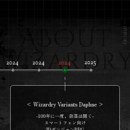
ド5』発売開始！
『Wizardry Variants Daphne』
2025.3.18
×『ブレイド＆バスタード』コラ
ボイベント開幕！
HISTORY
『Wizardry Variants Daphne』オ
2025.3.12
リジナルグッズ販売決定！
『Wizardry Variants Daphne』
2025.3.6
Steam®版配信開始
秋葉原 書泉ブックタワーにて
2025.2.28
『Wizardry POP UP SHOP』が
3月19日より期間限定でオープ
ン！
< Wizardry Variants Daphne >
『Wizardry外伝 五つの試練』
2025.2.27
-100年に一度、奈落は開く-
Nintendo Switchパッケージ版 発
スマートフォン向け
売
3DダンジョンRPG