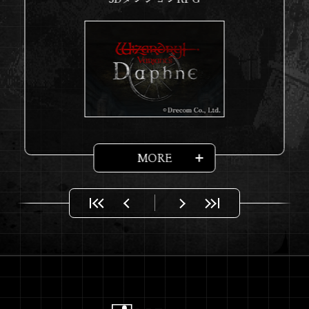
『Wizardry Variants Daphne』
2025.2.10
Steam®版ウィッシュリスト登録
開始！
『Wizardry: Proving Grounds of
2025.2.4
the Mad Overlord』が第67回グラ
ミー賞最優秀ビデオゲーム/インタ
ラクティブメディア作品スコア・
サウンドトラックを受賞！
MORE
【サイト更新】『Twelve Goblins
2025.1.31
- Wizardry BC -』追加
『Wizardry外伝 五つの試練』
2025.1.30
Nintendo Switchダウンロード版
発売
Wizardry 新作グッズ発売
2025.1.28
Wizlite: Everybody loved RPGs
2024.12.19