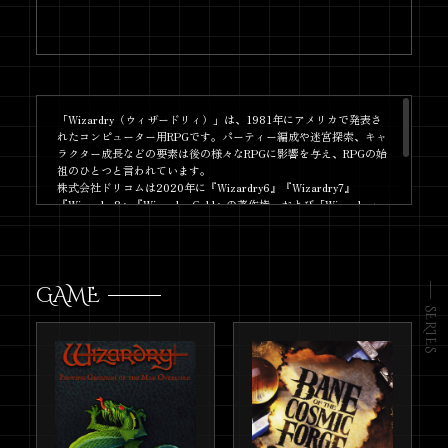
「Wizardry（ウィザードリィ）」
2026.5.7
シリーズに関する一部報道につい
て
『Wizardry Variants Daphne』熱
2026.4.16
「Wizardry（ウィザードリィ）」は、1981年にアメリカで発表さ
海城コラボ開催決定！
れたコンピューター用RPGです。パーティー編成や迷宮探索、キャ
ラクター成長などの要素は後の様々なRPGに影響を与え、RPGの始
祖のひとつと言われています。
『Wizardry Variants Daphne』
2026.4.15
株式会社ドリコムは2020年に『Wizardry6』『Wizardry7』
1.5周年記念キャンペーン開催決
『Wizardry8』『Wizardry Gold』の著作権、および「Wizardry」
の国内外における商標権を取得しており、新規IPの開発やカタログ
定！
タイトルの復刻はもちろん、グローバルなメディアミックスとライ
センスを通じて、さらなる価値向上と展開を推進してまいります。
ノベルス『ブレイド&バスタード
2026.3.10
6』&コミックス『ブレイド&バス
GAME
タード8』本日発売！
SERIES
『Wizardry Variants Daphne』
2026.3.5
300万ダウンロード突破！
『Wizardry Variants Daphne 〜
2026.2.20
名もなき最後の冒険〜』本日発