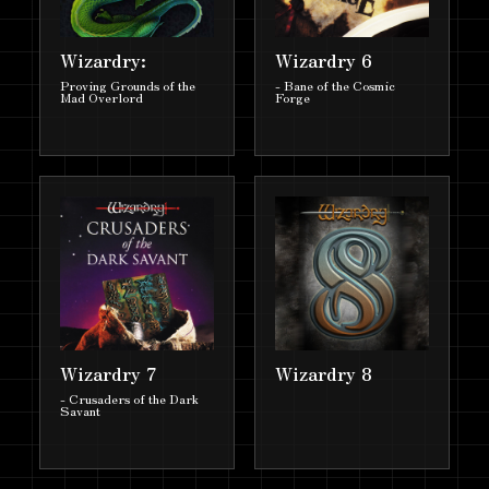
売！
『Wizardry Variants Daphne』
Wizardry:
Wizardry 6
2026.2.19
×『ブレイド＆バスタード』コラ
Proving Grounds of the
- Bane of the Cosmic
Mad Overlord
Forge
ボイベントの復刻開催スタート！
『Wizardry Variants Daphne』ド
2026.2.19
イツ語サービスを開始
「Wizardry」×「仕事猫」ポップ
2026.2.13
アップショップ開催決定！
『Wizardry Variants Daphne』
2026.1.21
×『ブレイド＆バスタード』コラ
ボイベント復刻開催決定！
Wizardry 7
Wizardry 8
ノベルス『ブレイド&バスタード
2026.1.21
- Crusaders of the Dark
Savant
6』&コミックス『ブレイド&バス
タード8』同時発売決定！初回出
荷分にはゲームで使えるアイテム