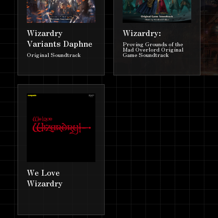
5巻＆コミックス第6巻に末弥 純
イラストのステッカー特典を封
Wizardry
Wizardry:
入！
Variants Daphne
Proving Grounds of the
Mad Overlord Original
コミックス『ブレイド&バスター
2025.5.20
Original Soundtrack
Game Soundtrack
ド6』予約受付中！
『Wizardry Variants Daphne』ハ
2025.4.17
ーフアニバーサリー記念キャンペ
ーン【前半】開催！
ノベルス『ブレイド&バスタード
2025.4.17
5』予約受付中！
ベルサール秋葉原にて『Wizardry
2025.4.11
Variants Daphne Goods
We Love
Museum』を3月28日〜3月29日に
Wizardry
開催しました！
コミックス『ブレイド＆バスター
2025.3.19