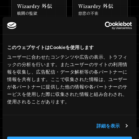
「Wizardry」期間限定ポップア
2025.10.24
Wizardry 外伝
Wizardry 外伝
ップ決定！ 全国各地の書店で順
戦闘の監獄
慈悲の不在
次開催
コミックス『ブレイド＆バスタ
2025.10.20
ード7』発売！
このウェブサイトはCookieを使用します
『Wizardry Variants Daphne』
2025.10.15
サービス開始1周年！各種キャン
ユーザーに合わせたコンテンツや広告の表示、トラフィ
ペーンを開催
ックの分析を行います。またユーザーのサイトの利用情
報を収集し、広告配信・データ解析等の各パートナーに
Wizardry 44th anniversary
2025.10.13
情報を共有します。ここで収集された情報は、ユーザー
SALE開催！
が各パートナーに提供した他の情報や各パートナーのサ
Wizardry
Wizardry
ービスを使用した際に収集された情報と組み合わされ、
『Wizardry Variants Daphne 設
2025.10.2
使用されることがあります。
囚われし亡霊の街
囚われし魂の迷宮
定画集』12月25日発売決定！
『Wizardry Variants Daphne』1
2025.10.2
周年に先駆け「黎明前夜祭記念キ
詳細を表示
ャンペーン」を開催！