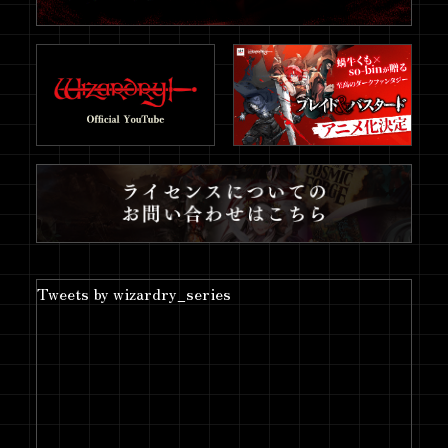
あなたの「冒険の記憶」が45周年
2026.6.11
を彩る。特別アンケート実施！
「Game*Spark」にて、ロバー
2026.6.4
ト・ウッドヘッド氏の特別ロング
インタビューが公開！
ロバート・ウッドヘッド氏による
2026.6.4
45周年お祝いビデオメッセージを
公開！
45周年記念！本日より
2026.6.4
「Wizardry」公式YouTubeチャン
Tweets by wizardry_series
ネルが開設！
45周年に向け始動！本日より45周
2026.6.4
年特設サイトがオープン！
「Wizardry」×「仕事猫」マチ★
2026.5.16
アソビに出展！