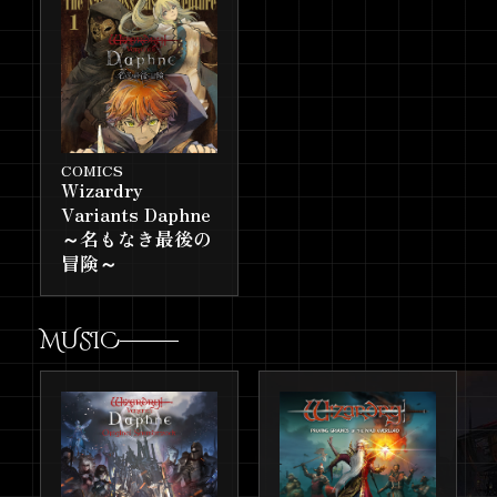
『Wizardry Variants Daphne』全
2025.7.24
世界200万ダウンロード突破！
アニメ『ブレイド＆バスタード』
2025.7.6
新PV・描き下ろしイラスト公開！
コミックス『ブレイド＆バスター
2025.6.20
COMICS
ド6』発売！
Wizardry
Variants Daphne
WANDA CINEMAS GAMESに
2025.6.18
～名もなき最後の
よる 『Wizardry Variants
冒険～
Daphne』の中国大陸版配信に向
けた取り組み開始
MUSIC
Wizardryのライセンスページを公
2025.6.17
開しました！
ノベルス『ブレイド＆バスタード
2025.6.10
5』発売！
『ブレイド＆バスタード』小説第
2025.5.28